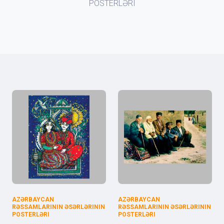
POSTERLƏRI
AZƏRBAYCAN
AZƏRBAYCAN
RƏSSAMLARININ ƏSƏRLƏRININ
RƏSSAMLARININ ƏSƏRLƏRININ
POSTERLƏRI
POSTERLƏRI