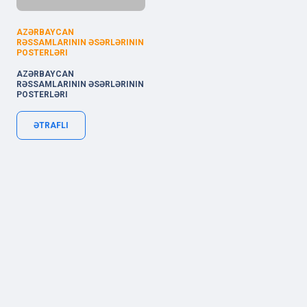
AZƏRBAYCAN
RƏSSAMLARININ ƏSƏRLƏRININ
POSTERLƏRI
AZƏRBAYCAN
RƏSSAMLARININ ƏSƏRLƏRININ
POSTERLƏRI
ƏTRAFLI
Xocalı küçəsi 62, AZ1025 Baku, Azerbaijan
Copyright © 2019-
2026 | code by
OneLine.Az
.