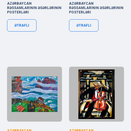
AZƏRBAYCAN
AZƏRBAYCAN
RƏSSAMLARININ ƏSƏRLƏRININ
RƏSSAMLARININ ƏSƏRLƏRININ
POSTERLƏRI
POSTERLƏRI
ƏTRAFLI
ƏTRAFLI
AZƏRBAYCAN
AZƏRBAYCAN