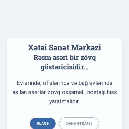
Xətai Sənət Mərkəzi
Rəsm əsəri bir zövq
göstəricisidir…
Evlərində, ofislərində və bağ evlərində
asılan əsərlər zövq oxşamalı, nostalji hiss
yaratmalıdır.
ƏLAQƏ
DAHA ƏTRAFLI