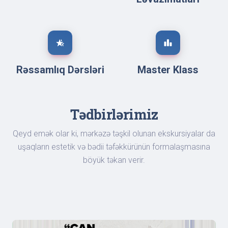
hotel_class
leaderboard
Rəssamlıq Dərsləri
Master Klass
Tədbirlərimiz
Qeyd emək olar ki, mərkəzə təşkil olunan ekskursiyalar da
uşaqların estetik və bədii təfəkkürünün formalaşmasına
böyük təkan verir.