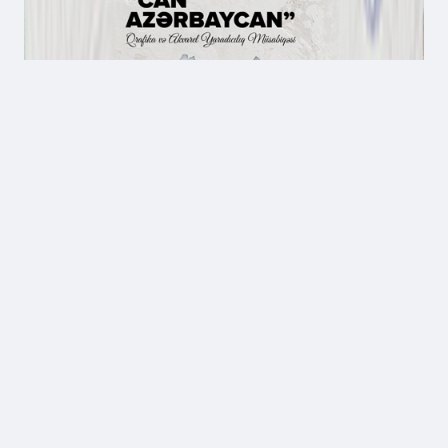
“CAN AZƏRBAYCAN”
Respublika Qrafika və
Akvarel Yaradıcılıq
Müsabiqəsinin Qaliblərinin
Mükafatlandırılması
Ətraflı