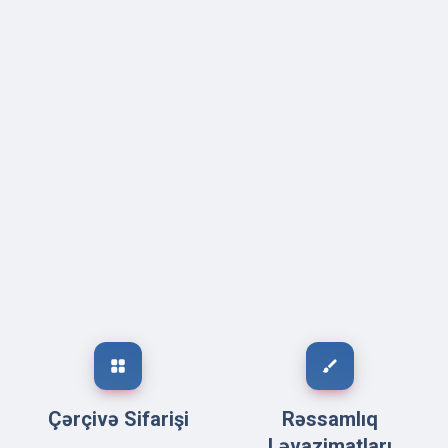
grid_view
brush
Çərçivə Sifarişi
Rəssamlıq
Ləvazimatları