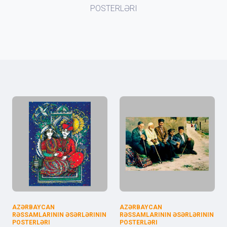
POSTERLƏRI
AZƏRBAYCAN
AZƏRBAYCAN
RƏSSAMLARININ ƏSƏRLƏRININ
RƏSSAMLARININ ƏSƏRLƏRININ
POSTERLƏRI
POSTERLƏRI