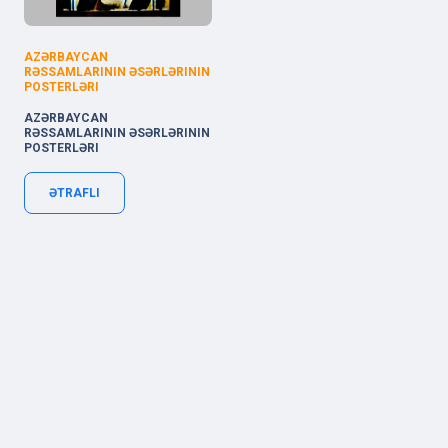
AZƏRBAYCAN
RƏSSAMLARININ ƏSƏRLƏRININ
POSTERLƏRI
AZƏRBAYCAN
RƏSSAMLARININ ƏSƏRLƏRININ
POSTERLƏRI
ƏTRAFLI
Xocalı küçəsi 62, AZ1025 Baku, Azerbaijan
Copyright © 2019-
2026 | code by
OneLine.Az
.