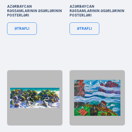
AZƏRBAYCAN
AZƏRBAYCAN
RƏSSAMLARININ ƏSƏRLƏRININ
RƏSSAMLARININ ƏSƏRLƏRININ
POSTERLƏRI
POSTERLƏRI
ƏTRAFLI
ƏTRAFLI