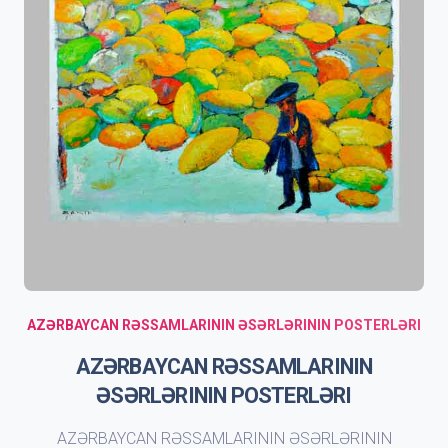
AZƏRBAYCAN RƏSSAMLARININ ƏSƏRLƏRININ POSTERLƏRI
AZƏRBAYCAN RƏSSAMLARININ
ƏSƏRLƏRININ POSTERLƏRI
AZƏRBAYCAN RƏSSAMLARININ ƏSƏRLƏRININ