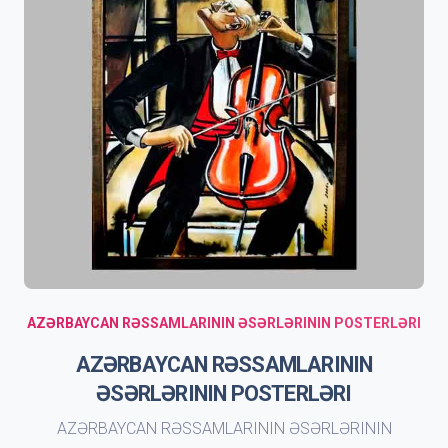
AZƏRBAYCAN RƏSSAMLARININ ƏSƏRLƏRININ POSTERLƏRI
AZƏRBAYCAN RƏSSAMLARININ
ƏSƏRLƏRININ POSTERLƏRI
AZƏRBAYCAN RƏSSAMLARININ ƏSƏRLƏRININ