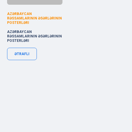
AZƏRBAYCAN
RƏSSAMLARININ ƏSƏRLƏRININ
POSTERLƏRI
AZƏRBAYCAN
RƏSSAMLARININ ƏSƏRLƏRININ
POSTERLƏRI
ƏTRAFLI
Xocalı küçəsi 62, AZ1025 Baku, Azerbaijan
Copyright © 2019-
2026 | code by
OneLine.Az
.