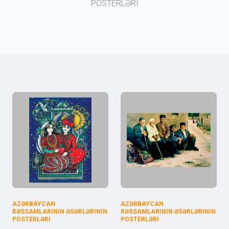
POSTERLƏRI
AZƏRBAYCAN
AZƏRBAYCAN
RƏSSAMLARININ ƏSƏRLƏRININ
RƏSSAMLARININ ƏSƏRLƏRININ
POSTERLƏRI
POSTERLƏRI