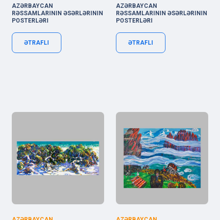
AZƏRBAYCAN
AZƏRBAYCAN
RƏSSAMLARININ ƏSƏRLƏRININ
RƏSSAMLARININ ƏSƏRLƏRININ
POSTERLƏRI
POSTERLƏRI
ƏTRAFLI
ƏTRAFLI
AZƏRBAYCAN
AZƏRBAYCAN