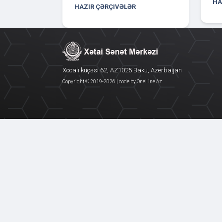
HA
HAZIR ÇƏRÇIVƏLƏR
Xocalı küçəsi 62, AZ1025 Baku, Azerbaijan
Copyright © 2019-
2026 | code by
OneLine.Az
.