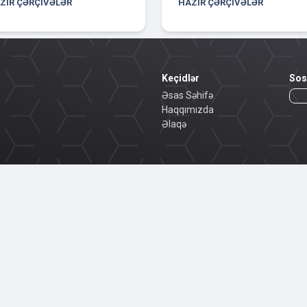
ZIR ÇƏRÇIVƏLƏR
HAZIR ÇƏRÇIVƏLƏR
Keçidlər
Sos
Əsas Səhifə
Haqqımızda
Əlaqə